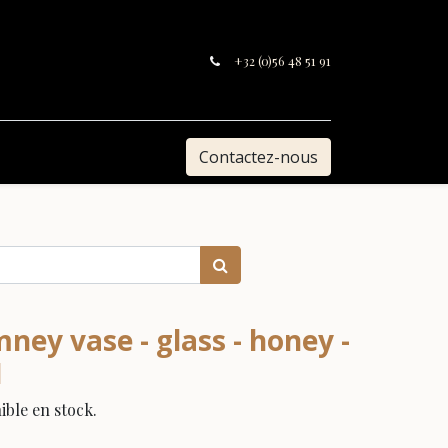
+32 (0)56 48 51 91
Contactez-nous
ney vase - glass - honey -
1
ble en stock.