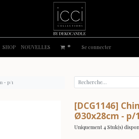
0
SHOP
NOUVELLES
Se connecter
m - p/1
[DCG1146] Chim
Ø30x28cm - p/
Uniquement 4 Stuk(s) disponi