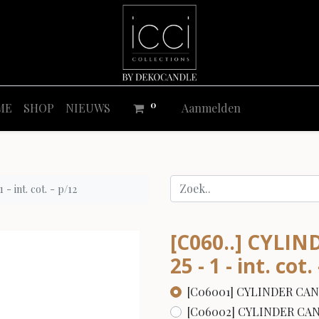
0
ME
SHOP
NIEUWS
Aanmelden
 int. cot. - p/12
[C060..] CYLIN
25 - 1 - int. cot.
[C06001] CYLINDER CANDLE Ø
[C06002] CYLINDER CANDLE 