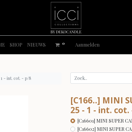
0
ME
SHOP
NIEUWS
Aanmelden
 int. cot. - p/8
[C166..] MINI 
25 - 1 - int. cot.
[C16601] MINI SUPER CANDL
[C16602] MINI SUPER CANDL