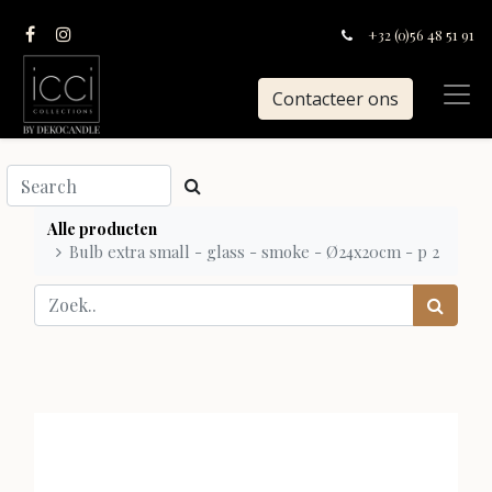
+32 (0)56 48 51 91
Contacteer ons
Alle producten
Bulb extra small - glass - smoke - Ø24x20cm - p 2