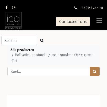
+32 (0)56 48 51 91
Contacteer ons
Alle producten
Bollvotive on stand - glass - smoke - Ø12 x 13cm -
p/4