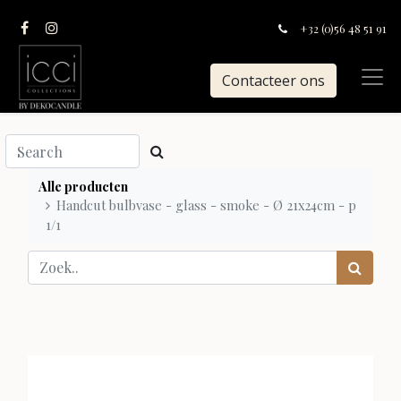
+32 (0)56 48 51 91
Contacteer ons
Alle producten
Handcut bulbvase - glass - smoke - Ø 21x24cm - p
1/1