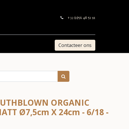
+32 (0)56 48 51 91
Contacteer ons
MOUTHBLOWN ORGANIC
TT Ø7,5cm X 24cm - 6/18 -