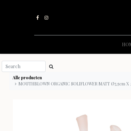
HO
Alle producten
MOUTHBLOWN ORGANIC SOLIFLOWER MATT Ø7,5cm X 24c