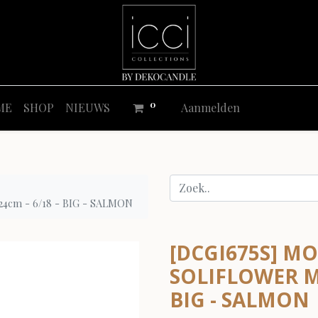
0
ME
SHOP
NIEUWS
Aanmelden
m - 6/18 - BIG - SALMON
[DCGI675S] 
SOLIFLOWER MA
BIG - SALMON