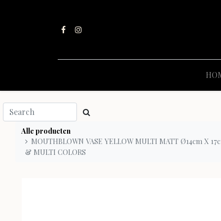
HO
Alle producten
MOUTHBLOWN VASE YELLOW MULTI MATT Ø14cm X 17cm
& MULTI COLORS