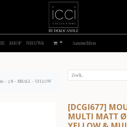
0
ME
SHOP
NIEUWS
Aanmelden
 - 2/8 - SMALL - YELLOW
[DCGI677] M
MULTI MATT Ø1
YELLOW & MUL