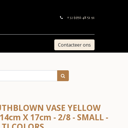
+32 (0)56 48 51 91
Contacteer ons
OUTHBLOWN VASE YELLOW
4cm X 17cm - 2/8 - SMALL -
TI COLORS