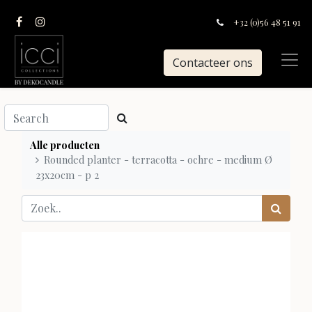
+32 (0)56 48 51 91
Contacteer ons
Alle producten
Rounded planter - terracotta - ochre - medium Ø
23x20cm - p 2