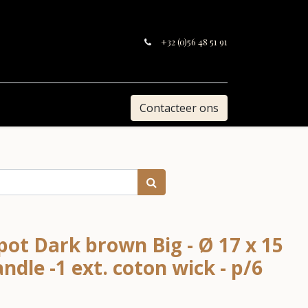
+32 (0)56 48 51 91
Contacteer ons
pot Dark brown Big - Ø 17 x 15
ndle -1 ext. coton wick - p/6
.