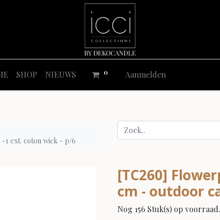
0
ME
SHOP
NIEUWS
Aanmelden
-1 ext. coton wick - p/6
[TC260] Flower
cm - outdoor ca
Nog 156 Stuk(s) op voorraad