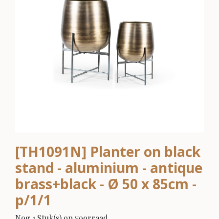
[TH1091N] Planter on black
stand - aluminium - antique
brass+black - Ø 50 x 85cm -
p/1/1
Nog 1 Stuk(s) op voorraad.