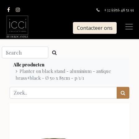
+32 (0)56 48 51 91
Contacteer ons
Alle producten
Planter on black stand - aluminium - antique
brass+black - Ø 50 x 85cm - p/1/1