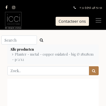
+32 (0)56 48 51 91
Contacteer ons
Alle producten
Planter - metal - copper oxidated - big Ø 18x18cm
- p/2/12