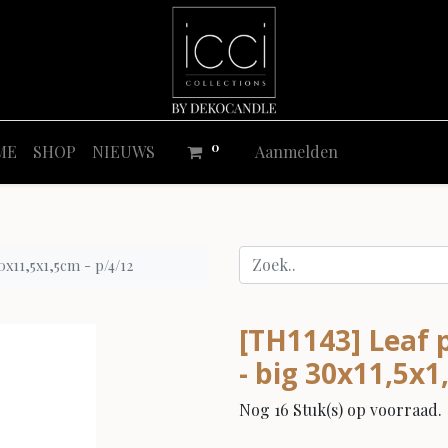
0
ME
SHOP
NIEUWS
Aanmelden
0x11,5x1,5cm - p/4/12
[TH1143] Leaf p
- big 30x11,5x1
Nog 16 Stuk(s) op voorraad.