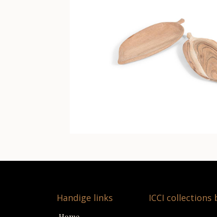
Handige links
ICCI collections
Home