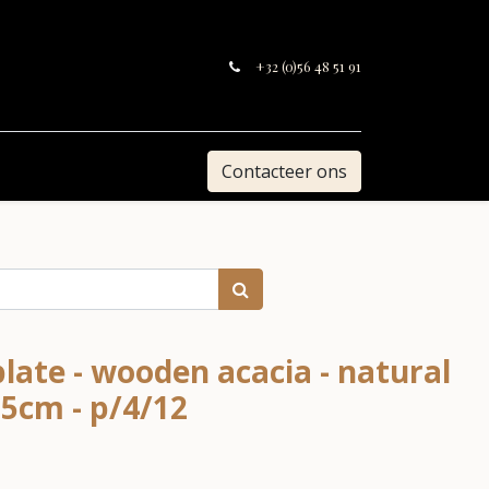
+32 (0)56 48 51 91
Contacteer ons
late - wooden acacia - natural
,5cm - p/4/12