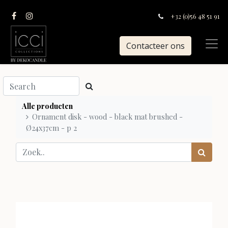
+32 (0)56 48 51 91
Contacteer ons
Alle producten
Ornament disk - wood - black mat brushed -
Ø24x37cm - p 2