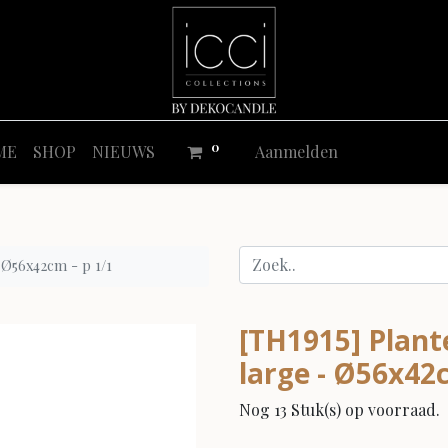
0
ME
SHOP
NIEUWS
Aanmelden
 Ø56x42cm - p 1/1
[TH1915] Plant
large - Ø56x42c
Nog 13 Stuk(s) op voorraad.