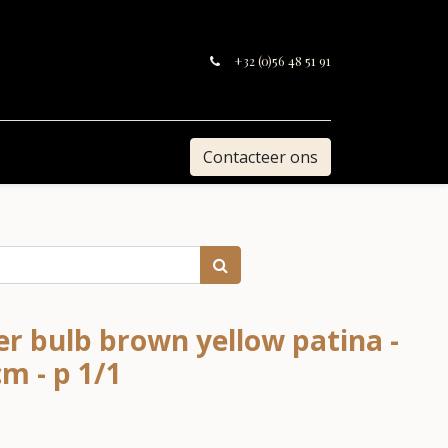
+32 (0)56 48 51 91
Contacteer ons
er bulb brown yellow patina -
m - p 1/1