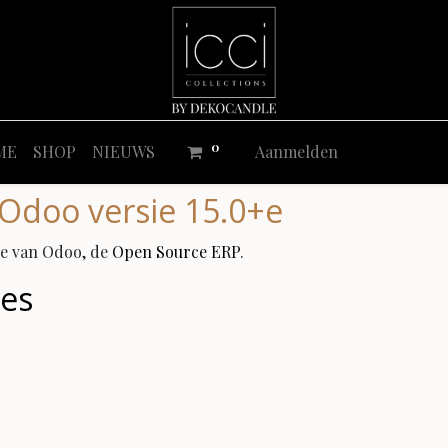
0
ME
SHOP
NIEUWS
Aanmelden
Odoo versie 15.0+e
e van Odoo, de
Open Source ERP
.
ies